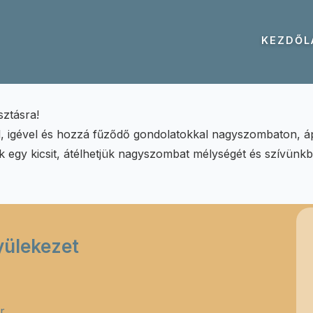
KEZDŐL
sztásra!
el, igével és hozzá fűződő gondolatokkal nagyszombaton, ápr
k egy kicsit, átélhetjük nagyszombat mélységét és szívünk
yülekezet
r