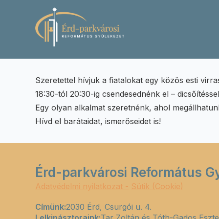
Szeretettel hívjuk a fiatalokat egy közös esti virra
18:30-tól 20:30-ig csendesednénk el – dicsőítéss
Egy olyan alkalmat szeretnénk, ahol megállhatun
Hívd el barátaidat, ismerőseidet is!
Érd-parkvárosi Református G
Adatvédelmi nyilatkozat -
Sütik (Cookie)
Címünk:
2030 Érd, Csurgói u. 4.
Lelkipásztoraink:
Tar Zoltán és Tóth-Gados Eszte