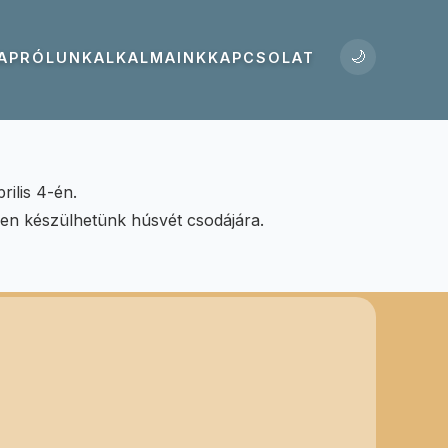
🌙
AP
RÓLUNK
ALKALMAINK
KAPCSOLAT
ilis 4-én.
ben készülhetünk húsvét csodájára.